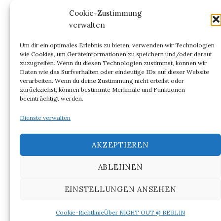
Kommentar-Feed
Cookie-Zustimmung
verwalten
WordPress.org
Um dir ein optimales Erlebnis zu bieten, verwenden wir Technologien
wie Cookies, um Geräteinformationen zu speichern und/oder darauf
zuzugreifen. Wenn du diesen Technologien zustimmst, können wir
Daten wie das Surfverhalten oder eindeutige IDs auf dieser Website
verarbeiten. Wenn du deine Zustimmung nicht erteilst oder
ARCHIV
zurückziehst, können bestimmte Merkmale und Funktionen
beeinträchtigt werden.
Archiv
Dienste verwalten
AKZEPTIEREN
ABLEHNEN
© 2026
NIGHT OUT @ BERLIN
EINSTELLUNGEN ANSEHEN
|
Powered by
WordPress
Theme:
Graphy
von Themegraphy
Cookie-Richtlinie
Über NIGHT OUT @ BERLIN