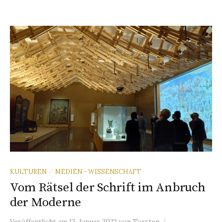
KULTUREN
MEDIEN - WISSENSCHAFT
/
Vom Rätsel der Schrift im Anbruch
der Moderne
/
Veröffentlicht
am
13. Januar 2022
von
Torsten