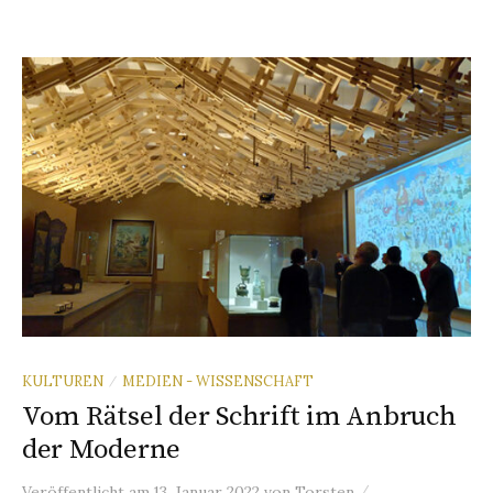
KULTUREN
MEDIEN - WISSENSCHAFT
/
Vom Rätsel der Schrift im Anbruch
der Moderne
/
Veröffentlicht
am
13. Januar 2022
von
Torsten