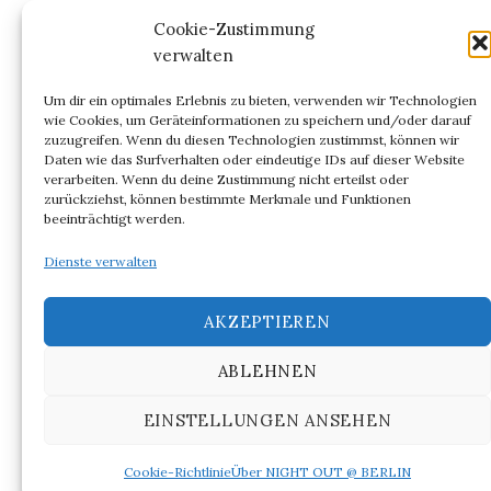
Kommentar-Feed
Cookie-Zustimmung
verwalten
WordPress.org
Um dir ein optimales Erlebnis zu bieten, verwenden wir Technologien
wie Cookies, um Geräteinformationen zu speichern und/oder darauf
zuzugreifen. Wenn du diesen Technologien zustimmst, können wir
Daten wie das Surfverhalten oder eindeutige IDs auf dieser Website
verarbeiten. Wenn du deine Zustimmung nicht erteilst oder
ARCHIV
zurückziehst, können bestimmte Merkmale und Funktionen
beeinträchtigt werden.
Archiv
Dienste verwalten
AKZEPTIEREN
ABLEHNEN
© 2026
NIGHT OUT @ BERLIN
EINSTELLUNGEN ANSEHEN
|
Powered by
WordPress
Theme:
Graphy
von Themegraphy
Cookie-Richtlinie
Über NIGHT OUT @ BERLIN