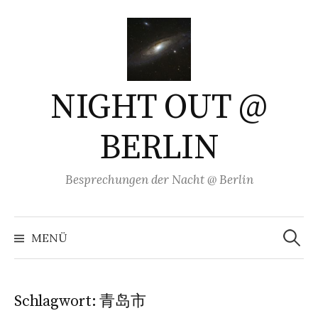
Springe
zum
Inhalt
NIGHT OUT @
BERLIN
Besprechungen der Nacht @ Berlin
Suchen
nach:
MENÜ
Schlagwort:
青岛市