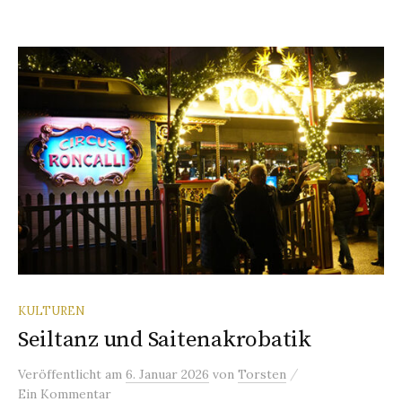
KULTUREN
Seiltanz und Saitenakrobatik
/
Veröffentlicht
am
6. Januar 2026
von
Torsten
Ein Kommentar