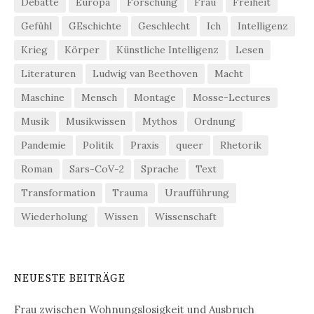
Debatte
Europa
Forschung
Frau
Freiheit
Gefühl
GEschichte
Geschlecht
Ich
Intelligenz
Krieg
Körper
Künstliche Intelligenz
Lesen
Literaturen
Ludwig van Beethoven
Macht
Maschine
Mensch
Montage
Mosse-Lectures
Musik
Musikwissen
Mythos
Ordnung
Pandemie
Politik
Praxis
queer
Rhetorik
Roman
Sars-CoV-2
Sprache
Text
Transformation
Trauma
Uraufführung
Wiederholung
Wissen
Wissenschaft
NEUESTE BEITRÄGE
Frau zwischen Wohnungslosigkeit und Ausbruch