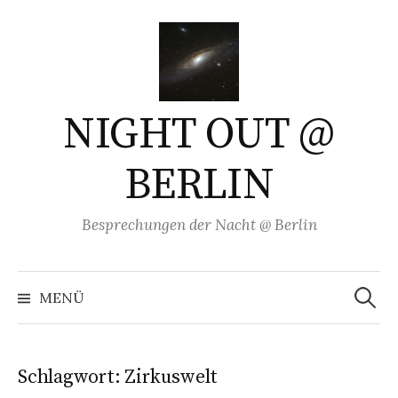
Springe
zum
Inhalt
NIGHT OUT @
BERLIN
Besprechungen der Nacht @ Berlin
Suchen
nach:
MENÜ
Schlagwort:
Zirkuswelt