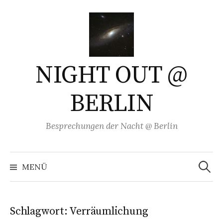
Springe
zum
Inhalt
NIGHT OUT @
BERLIN
Besprechungen der Nacht @ Berlin
Suchen
nach:
MENÜ
Schlagwort:
Verräumlichung