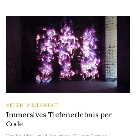
MEDIEN - WISSENSCHAFT
Immersives Tiefenerlebnis per
Code
/
Veröffentlicht
am
29. November 2022
von
Torsten