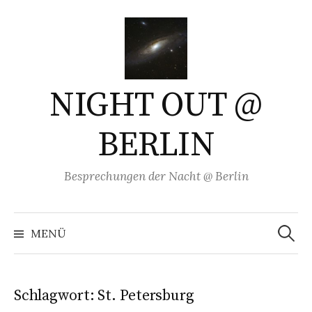
Springe
zum
Inhalt
NIGHT OUT @
BERLIN
Besprechungen der Nacht @ Berlin
Suchen
nach:
MENÜ
Schlagwort:
St. Petersburg