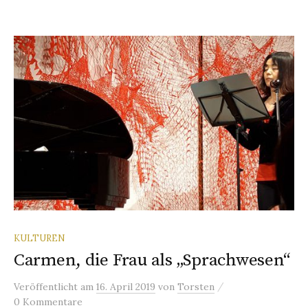
KULTUREN
Carmen, die Frau als „Sprachwesen“
/
Veröffentlicht
am
16. April 2019
von
Torsten
0 Kommentare