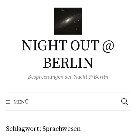
Springe
zum
Inhalt
NIGHT OUT @
BERLIN
Besprechungen der Nacht @ Berlin
Suchen
nach:
MENÜ
Schlagwort:
Sprachwesen