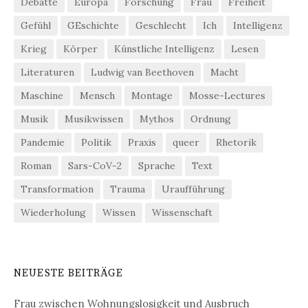
Debatte
Europa
Forschung
Frau
Freiheit
Gefühl
GEschichte
Geschlecht
Ich
Intelligenz
Krieg
Körper
Künstliche Intelligenz
Lesen
Literaturen
Ludwig van Beethoven
Macht
Maschine
Mensch
Montage
Mosse-Lectures
Musik
Musikwissen
Mythos
Ordnung
Pandemie
Politik
Praxis
queer
Rhetorik
Roman
Sars-CoV-2
Sprache
Text
Transformation
Trauma
Uraufführung
Wiederholung
Wissen
Wissenschaft
NEUESTE BEITRÄGE
Frau zwischen Wohnungslosigkeit und Ausbruch