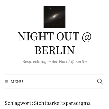
Springe
zum
Inhalt
NIGHT OUT @
BERLIN
Besprechungen der Nacht @ Berlin
Suchen
nach:
MENÜ
Schlagwort:
Sichtbarkeitsparadigma