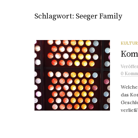
Schlagwort:
Seeger Family
KULTU
Kom
Veröffe
0 Komm
Welche
das Ko
Geschle
verließ