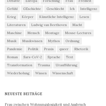
Debatte
Europa
Forschung
Frau
Freiheit
Gefühl
GEschichte
Geschlecht
Ich
Intelligenz
Krieg
Körper
Künstliche Intelligenz
Lesen
Literaturen
Ludwig van Beethoven
Macht
Maschine
Mensch
Montage
Mosse-Lectures
Musik
Musikwissen
Mythos
Ordnung
Pandemie
Politik
Praxis
queer
Rhetorik
Roman
Sars-CoV-2
Sprache
Text
Transformation
Trauma
Uraufführung
Wiederholung
Wissen
Wissenschaft
NEUESTE BEITRÄGE
Frau zwischen Wohnungslosigkeit und Ausbruch