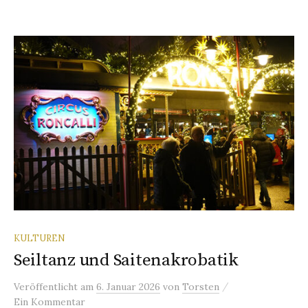
KULTUREN
Seiltanz und Saitenakrobatik
/
Veröffentlicht
am
6. Januar 2026
von
Torsten
Ein Kommentar