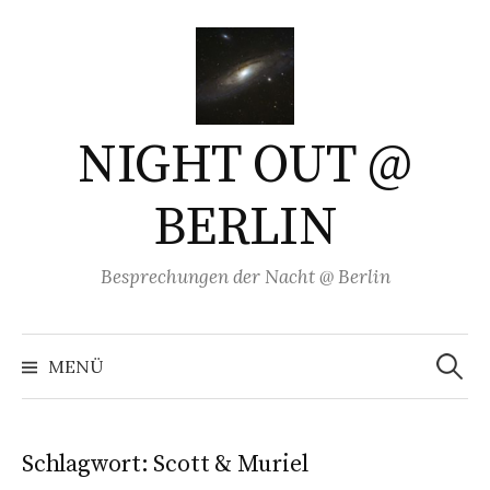
Springe
zum
Inhalt
NIGHT OUT @
BERLIN
Besprechungen der Nacht @ Berlin
Suchen
nach:
MENÜ
Schlagwort:
Scott & Muriel