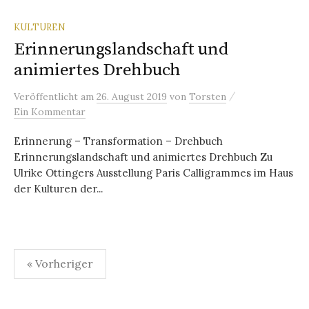
KULTUREN
Erinnerungslandschaft und
animiertes Drehbuch
/
Veröffentlicht
am
26. August 2019
von
Torsten
Ein Kommentar
Erinnerung – Transformation – Drehbuch
Erinnerungslandschaft und animiertes Drehbuch Zu
Ulrike Ottingers Ausstellung Paris Calligrammes im Haus
der Kulturen der...
Seitennummerierung
« Vorheriger
der
Beiträge