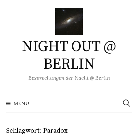
Springe
zum
Inhalt
NIGHT OUT @
BERLIN
Besprechungen der Nacht @ Berlin
Suchen
nach:
MENÜ
Schlagwort:
Paradox