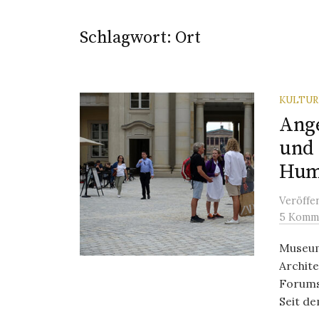
Schlagwort:
Ort
KULTU
Ang
und 
Hum
Veröffe
5 Komm
Museum
Archit
Forums
Seit de