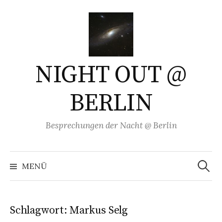
Springe
zum
Inhalt
NIGHT OUT @
BERLIN
Besprechungen der Nacht @ Berlin
Suchen
nach:
MENÜ
Schlagwort:
Markus Selg