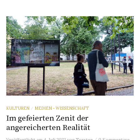
KULTUREN
MEDIEN - WISSENSCHAFT
/
Im gefeierten Zenit der
angereicherten Realität
/
Veröffentlicht
am
4. Juli 2022
von
Torsten
0 Kommentare