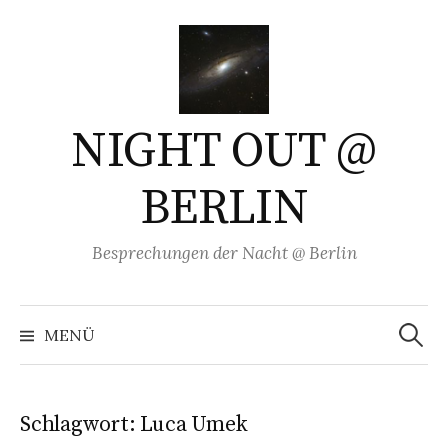
Springe
zum
Inhalt
NIGHT OUT @
BERLIN
Besprechungen der Nacht @ Berlin
Suchen
nach:
MENÜ
Schlagwort:
Luca Umek