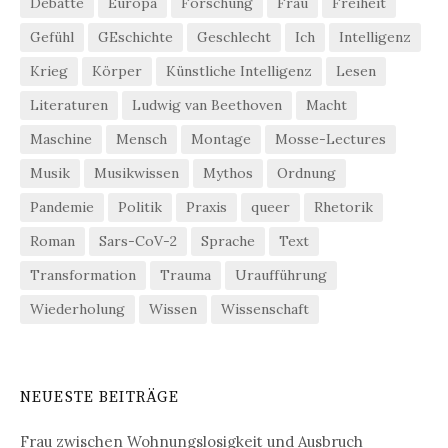
Debatte
Europa
Forschung
Frau
Freiheit
Gefühl
GEschichte
Geschlecht
Ich
Intelligenz
Krieg
Körper
Künstliche Intelligenz
Lesen
Literaturen
Ludwig van Beethoven
Macht
Maschine
Mensch
Montage
Mosse-Lectures
Musik
Musikwissen
Mythos
Ordnung
Pandemie
Politik
Praxis
queer
Rhetorik
Roman
Sars-CoV-2
Sprache
Text
Transformation
Trauma
Uraufführung
Wiederholung
Wissen
Wissenschaft
NEUESTE BEITRÄGE
Frau zwischen Wohnungslosigkeit und Ausbruch