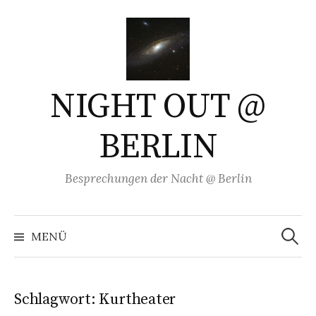
Springe
zum
Inhalt
NIGHT OUT @
BERLIN
Besprechungen der Nacht @ Berlin
Suchen
nach:
MENÜ
Schlagwort:
Kurtheater