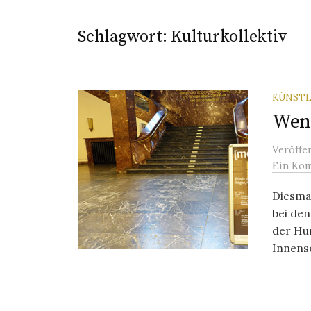
Schlagwort:
Kulturkollektiv
KÜNSTL
Wenn
Veröffe
Ein Ko
Diesmal
bei de
der Hum
Innense