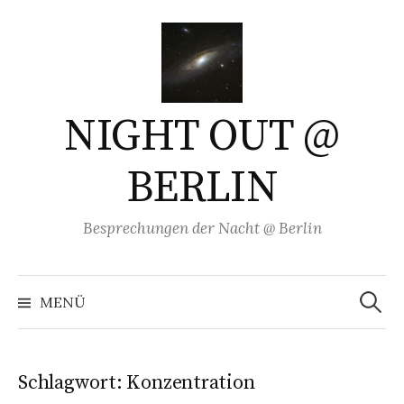
Springe
zum
Inhalt
NIGHT OUT @
BERLIN
Besprechungen der Nacht @ Berlin
Suchen
nach:
MENÜ
Schlagwort:
Konzentration