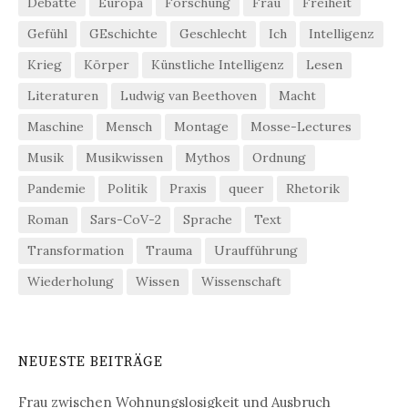
Debatte
Europa
Forschung
Frau
Freiheit
Gefühl
GEschichte
Geschlecht
Ich
Intelligenz
Krieg
Körper
Künstliche Intelligenz
Lesen
Literaturen
Ludwig van Beethoven
Macht
Maschine
Mensch
Montage
Mosse-Lectures
Musik
Musikwissen
Mythos
Ordnung
Pandemie
Politik
Praxis
queer
Rhetorik
Roman
Sars-CoV-2
Sprache
Text
Transformation
Trauma
Uraufführung
Wiederholung
Wissen
Wissenschaft
NEUESTE BEITRÄGE
Frau zwischen Wohnungslosigkeit und Ausbruch