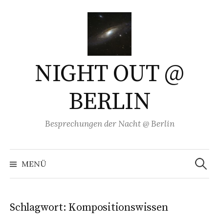
Springe
zum
Inhalt
NIGHT OUT @
BERLIN
Besprechungen der Nacht @ Berlin
Suchen
nach:
MENÜ
Schlagwort:
Kompositionswissen