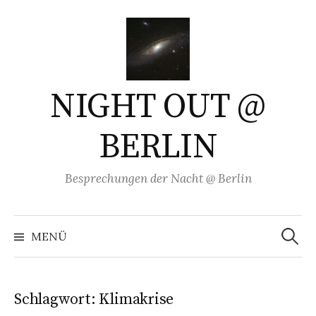
Springe
zum
Inhalt
NIGHT OUT @
BERLIN
Besprechungen der Nacht @ Berlin
Suchen
nach:
MENÜ
Schlagwort:
Klimakrise