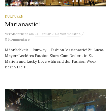
KULTUREN
Marianastic!
/
Veröffentlicht
am
24. Januar 2023
von
Torsten
0 Kommentare
Männlichkeit – Runway – Fashion Marianastic! Zu Lucas
Meyer-Leclères Fashion Show Cum Dederit in St.
Marien und Lucky Love während der Fashion Week
Berlin Die F...