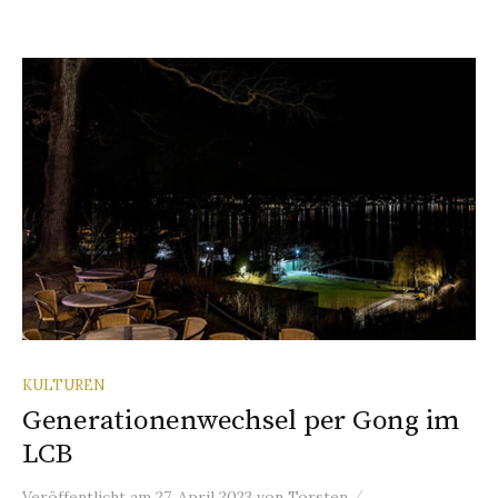
KULTUREN
Generationenwechsel per Gong im
LCB
/
Veröffentlicht
am
27. April 2023
von
Torsten