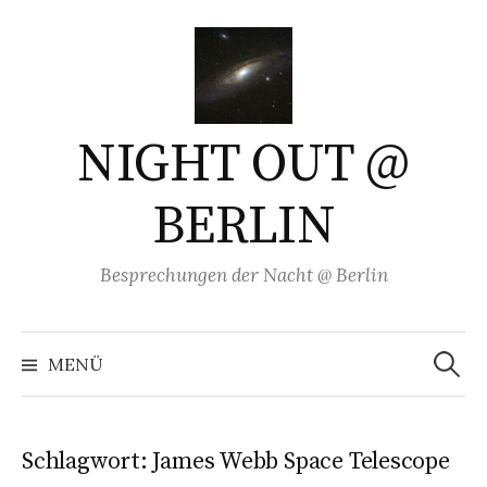
Springe
zum
Inhalt
NIGHT OUT @
BERLIN
Besprechungen der Nacht @ Berlin
Suchen
nach:
MENÜ
Schlagwort:
James Webb Space Telescope