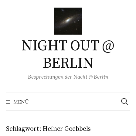
Springe
zum
Inhalt
NIGHT OUT @
BERLIN
Besprechungen der Nacht @ Berlin
Suchen
nach:
MENÜ
Schlagwort:
Heiner Goebbels