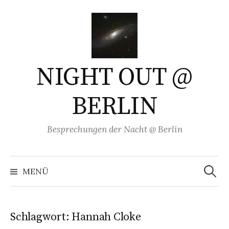
Springe
zum
Inhalt
NIGHT OUT @
BERLIN
Besprechungen der Nacht @ Berlin
Suchen
nach:
MENÜ
Schlagwort:
Hannah Cloke