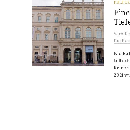
KULTU
Eine
Tief
Veröffe
Ein Ko
Niederl
kulturh
Rembra
2021 wu