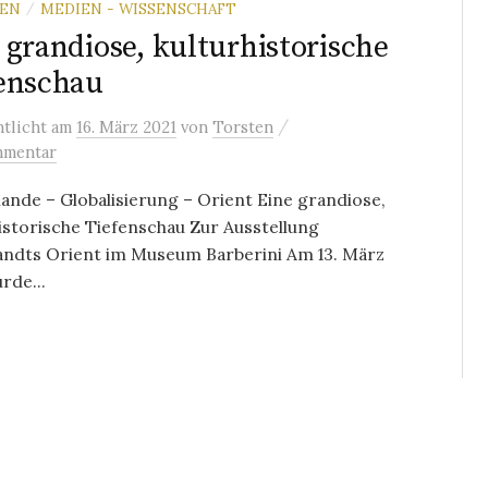
REN
MEDIEN - WISSENSCHAFT
/
 grandiose, kulturhistorische
enschau
/
ntlicht
am
16. März 2021
von
Torsten
mmentar
ande – Globalisierung – Orient Eine grandiose,
istorische Tiefenschau Zur Ausstellung
ndts Orient im Museum Barberini Am 13. März
rde...