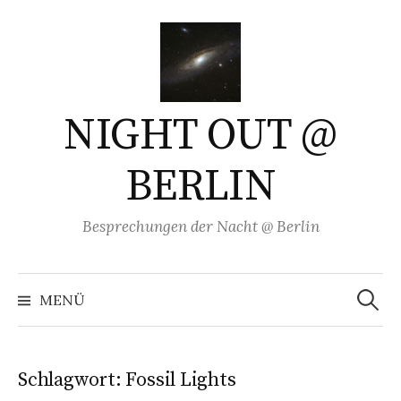
Springe
zum
Inhalt
NIGHT OUT @
BERLIN
Besprechungen der Nacht @ Berlin
Suchen
nach:
MENÜ
Schlagwort:
Fossil Lights