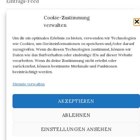
Eintrags-Feed
Kommentar-Feed
Cookie-Zustimmung
verwalten
WordPress.org
Um dir ein optimales Erlebnis zu bieten, verwenden wir Technologien
wie Cookies, um Geräteinformationen zu speichern und/oder darauf
zuzugreifen. Wenn du diesen Technologien zustimmst, können wir
Daten wie das Surfverhalten oder eindeutige IDs auf dieser Website
verarbeiten. Wenn du deine Zustimmung nicht erteilst oder
ARCHIV
zurückziehst, können bestimmte Merkmale und Funktionen
beeinträchtigt werden.
Archiv
Dienste verwalten
AKZEPTIEREN
ABLEHNEN
© 2026
NIGHT OUT @ BERLIN
EINSTELLUNGEN ANSEHEN
|
Powered by
WordPress
Theme:
Graphy
von Themegraphy