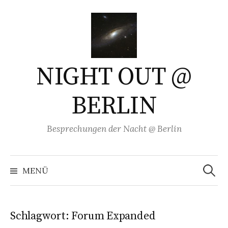
Springe
zum
Inhalt
NIGHT OUT @
BERLIN
Besprechungen der Nacht @ Berlin
Suchen
nach:
MENÜ
Schlagwort:
Forum Expanded