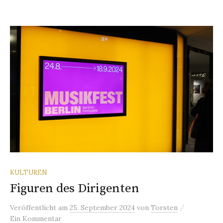
KULTUREN
Figuren des Dirigenten
/
Veröffentlicht
am
25. September 2024
von
Torsten
Ein Kommentar