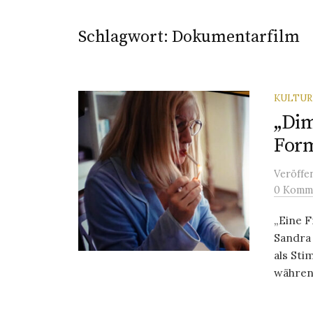
Schlagwort:
Dokumentarfilm
KULTU
„Dim
For
Veröffe
0 Komm
„Eine 
Sandra
als St
während 