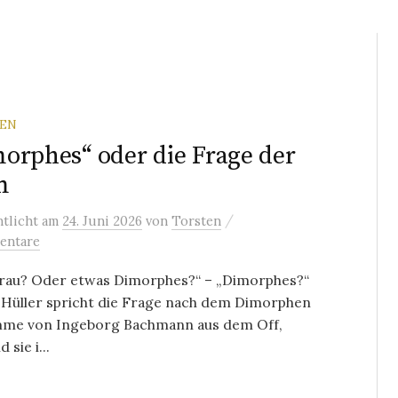
REN
orphes“ oder die Frage der
m
/
ntlicht
am
24. Juni 2026
von
Torsten
entare
Frau? Oder etwas Dimorphes?“ – „Dimorphes?“
 Hüller spricht die Frage nach dem Dimorphen
imme von Ingeborg Bachmann aus dem Off,
sie i...