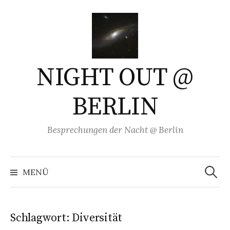
Springe
zum
Inhalt
NIGHT OUT @
BERLIN
Besprechungen der Nacht @ Berlin
Suchen
nach:
MENÜ
Schlagwort:
Diversität