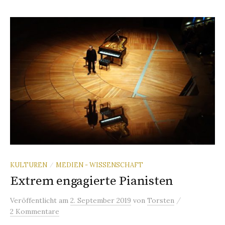
KULTUREN
MEDIEN - WISSENSCHAFT
/
Extrem engagierte Pianisten
/
Veröffentlicht
am
2. September 2019
von
Torsten
2 Kommentare