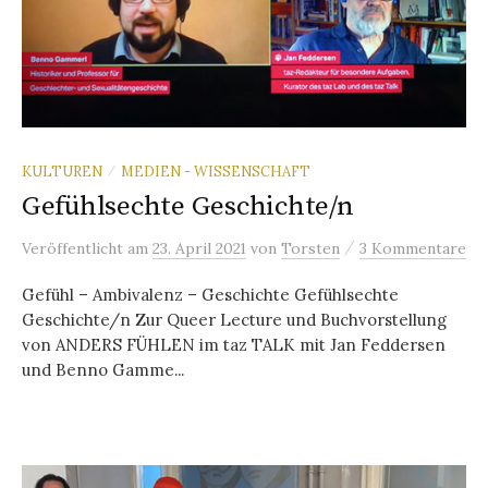
KULTUREN
MEDIEN - WISSENSCHAFT
/
Gefühlsechte Geschichte/n
/
Veröffentlicht
am
23. April 2021
von
Torsten
3 Kommentare
Gefühl – Ambivalenz – Geschichte Gefühlsechte
Geschichte/n Zur Queer Lecture und Buchvorstellung
von ANDERS FÜHLEN im taz TALK mit Jan Feddersen
und Benno Gamme...