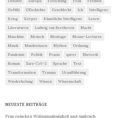
Debatte
Europa
Forschung
Frau
Freiheit
Gefühl
GEschichte
Geschlecht
Ich
Intelligenz
Krieg
Körper
Künstliche Intelligenz
Lesen
Literaturen
Ludwig van Beethoven
Macht
Maschine
Mensch
Montage
Mosse-Lectures
Musik
Musikwissen
Mythos
Ordnung
Pandemie
Politik
Praxis
queer
Rhetorik
Roman
Sars-CoV-2
Sprache
Text
Transformation
Trauma
Uraufführung
Wiederholung
Wissen
Wissenschaft
NEUESTE BEITRÄGE
Frau zwischen Wohnungslosigkeit und Ausbruch