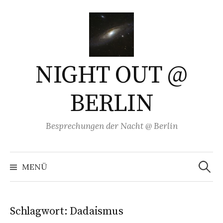
Springe
zum
Inhalt
NIGHT OUT @
BERLIN
Besprechungen der Nacht @ Berlin
Suchen
nach:
MENÜ
Schlagwort:
Dadaismus