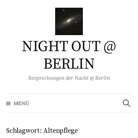
Springe
zum
Inhalt
NIGHT OUT @
BERLIN
Besprechungen der Nacht @ Berlin
Suchen
nach:
MENÜ
Schlagwort:
Altenpflege