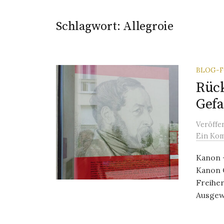
Schlagwort:
Allegroie
BLOG-
Rück
Gefa
Veröffe
Ein Ko
Kanon –
Kanon 
Freihe
Ausgewä