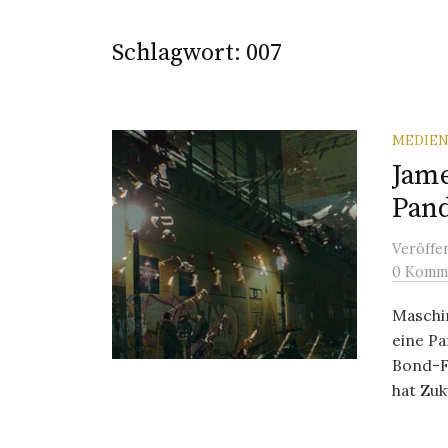
Schlagwort:
007
MEDIEN
Jame
Pan
Veröffe
0 Komm
Maschi
eine P
Bond-F
hat Zuk