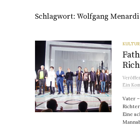
Schlagwort:
Wolfgang Menardi
KULTU
Fath
Rich
Veröffe
Ein Ko
Vater –
Richter
Eine sc
Mannsbi