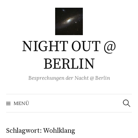
Springe
zum
Inhalt
NIGHT OUT @
BERLIN
Besprechungen der Nacht @ Berlin
Suchen
nach:
MENÜ
Schlagwort:
Wohlklang