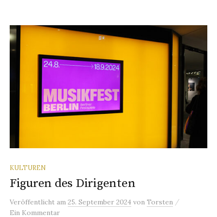
KULTUREN
Figuren des Dirigenten
/
Veröffentlicht
am
25. September 2024
von
Torsten
Ein Kommentar