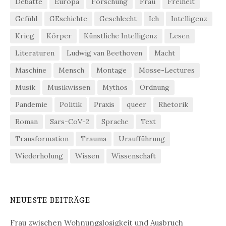
Debatte
Europa
Forschung
Frau
Freiheit
Gefühl
GEschichte
Geschlecht
Ich
Intelligenz
Krieg
Körper
Künstliche Intelligenz
Lesen
Literaturen
Ludwig van Beethoven
Macht
Maschine
Mensch
Montage
Mosse-Lectures
Musik
Musikwissen
Mythos
Ordnung
Pandemie
Politik
Praxis
queer
Rhetorik
Roman
Sars-CoV-2
Sprache
Text
Transformation
Trauma
Uraufführung
Wiederholung
Wissen
Wissenschaft
NEUESTE BEITRÄGE
Frau zwischen Wohnungslosigkeit und Ausbruch