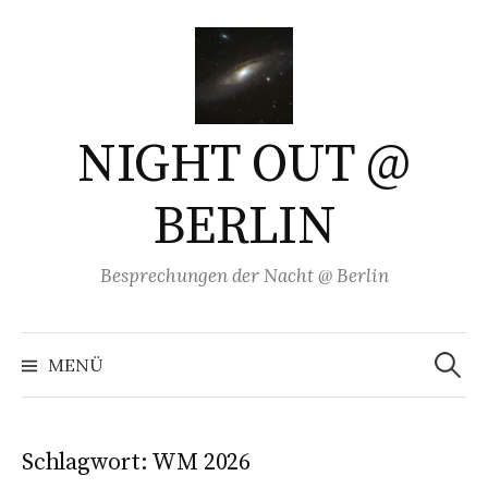
Springe
zum
Inhalt
NIGHT OUT @
BERLIN
Besprechungen der Nacht @ Berlin
Suchen
nach:
MENÜ
Schlagwort:
WM 2026