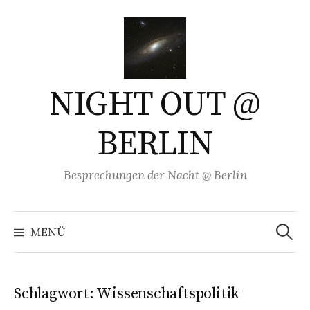
Springe
zum
Inhalt
NIGHT OUT @
BERLIN
Besprechungen der Nacht @ Berlin
Suchen
nach:
MENÜ
Schlagwort:
Wissenschaftspolitik