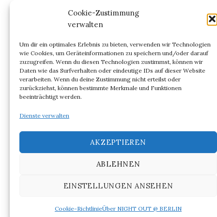
Kommentar-Feed
Cookie-Zustimmung
verwalten
WordPress.org
Um dir ein optimales Erlebnis zu bieten, verwenden wir Technologien
wie Cookies, um Geräteinformationen zu speichern und/oder darauf
zuzugreifen. Wenn du diesen Technologien zustimmst, können wir
Daten wie das Surfverhalten oder eindeutige IDs auf dieser Website
verarbeiten. Wenn du deine Zustimmung nicht erteilst oder
ARCHIV
zurückziehst, können bestimmte Merkmale und Funktionen
beeinträchtigt werden.
Archiv
Dienste verwalten
AKZEPTIEREN
ABLEHNEN
© 2026
NIGHT OUT @ BERLIN
EINSTELLUNGEN ANSEHEN
|
Powered by
WordPress
Theme:
Graphy
von Themegraphy
Cookie-Richtlinie
Über NIGHT OUT @ BERLIN