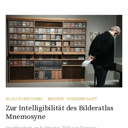
BLOG-FORSCHUNG
MEDIEN - WISSENSCHAFT
/
Zur Intelligibilität des Bilderatlas
Mnemosyne
/
Veröffentlicht
am
9. Oktober 2020
von
Torsten