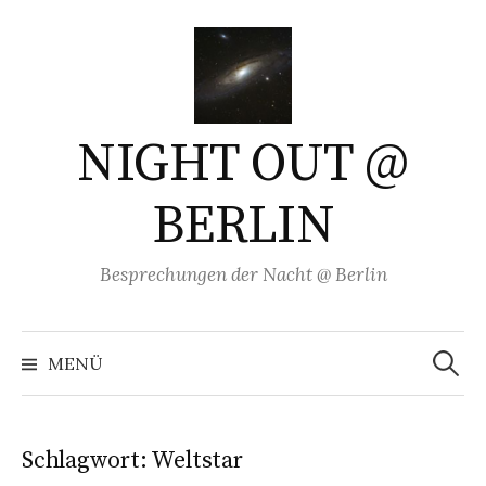
Springe
zum
Inhalt
NIGHT OUT @
BERLIN
Besprechungen der Nacht @ Berlin
Suchen
nach:
MENÜ
Schlagwort:
Weltstar