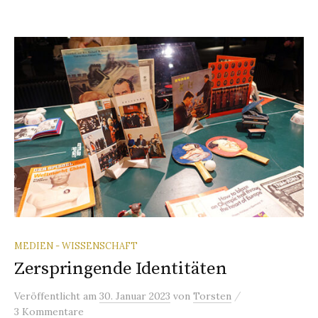
MEDIEN - WISSENSCHAFT
Zerspringende Identitäten
/
Veröffentlicht
am
30. Januar 2023
von
Torsten
3 Kommentare