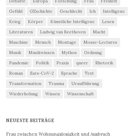
Debatte
Europa
Forschung
Frau
Freiheit
Gefühl
GEschichte
Geschlecht
Ich
Intelligenz
Krieg
Körper
Künstliche Intelligenz
Lesen
Literaturen
Ludwig van Beethoven
Macht
Maschine
Mensch
Montage
Mosse-Lectures
Musik
Musikwissen
Mythos
Ordnung
Pandemie
Politik
Praxis
queer
Rhetorik
Roman
Sars-CoV-2
Sprache
Text
Transformation
Trauma
Uraufführung
Wiederholung
Wissen
Wissenschaft
NEUESTE BEITRÄGE
Frau zwischen Wohnungslosigkeit und Ausbruch