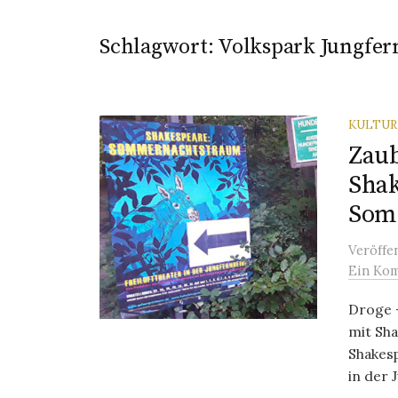
Schlagwort:
Volkspark Jungfer
KULTU
Zaub
Shak
Som
Veröffe
Ein Ko
Droge 
mit Sh
Shakes
in der 