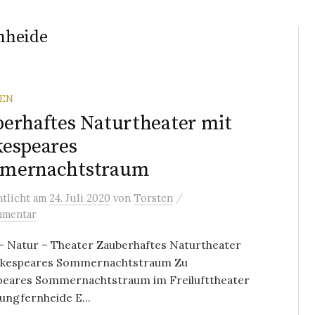
nheide
REN
erhaftes Naturtheater mit
espeares
mernachtstraum
/
ntlicht
am
24. Juli 2020
von
Torsten
mmentar
– Natur – Theater Zauberhaftes Naturtheater
akespeares Sommernachtstraum Zu
peares Sommernachtstraum im Freilufttheater
Jungfernheide E...