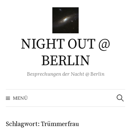
Springe
zum
Inhalt
NIGHT OUT @
BERLIN
Besprechungen der Nacht @ Berlin
Suchen
nach:
MENÜ
Schlagwort:
Trümmerfrau