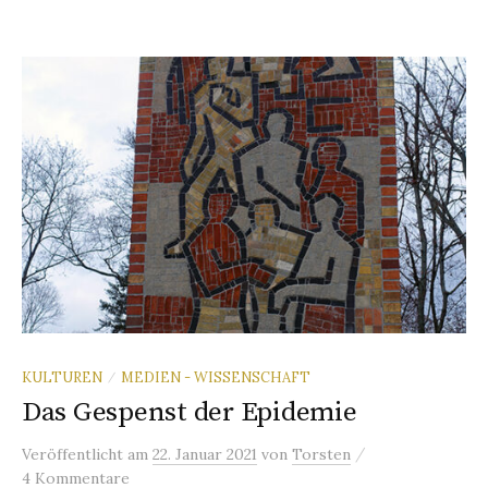
KULTUREN
MEDIEN - WISSENSCHAFT
/
Das Gespenst der Epidemie
/
Veröffentlicht
am
22. Januar 2021
von
Torsten
4 Kommentare