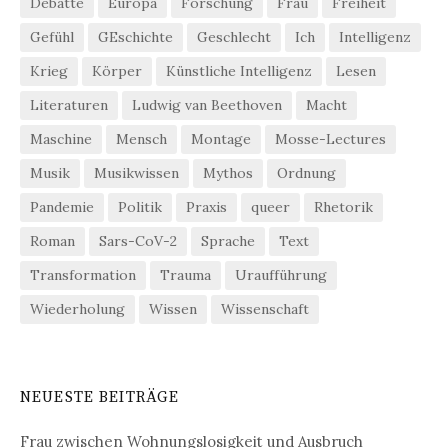
Debatte
Europa
Forschung
Frau
Freiheit
Gefühl
GEschichte
Geschlecht
Ich
Intelligenz
Krieg
Körper
Künstliche Intelligenz
Lesen
Literaturen
Ludwig van Beethoven
Macht
Maschine
Mensch
Montage
Mosse-Lectures
Musik
Musikwissen
Mythos
Ordnung
Pandemie
Politik
Praxis
queer
Rhetorik
Roman
Sars-CoV-2
Sprache
Text
Transformation
Trauma
Uraufführung
Wiederholung
Wissen
Wissenschaft
NEUESTE BEITRÄGE
Frau zwischen Wohnungslosigkeit und Ausbruch