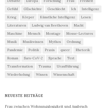
Debatte
Europa
Forschung
Frau
Freiheit
Gefühl
GEschichte
Geschlecht
Ich
Intelligenz
Krieg
Körper
Künstliche Intelligenz
Lesen
Literaturen
Ludwig van Beethoven
Macht
Maschine
Mensch
Montage
Mosse-Lectures
Musik
Musikwissen
Mythos
Ordnung
Pandemie
Politik
Praxis
queer
Rhetorik
Roman
Sars-CoV-2
Sprache
Text
Transformation
Trauma
Uraufführung
Wiederholung
Wissen
Wissenschaft
NEUESTE BEITRÄGE
Frau zwischen Wohnungslosigkeit und Ausbruch