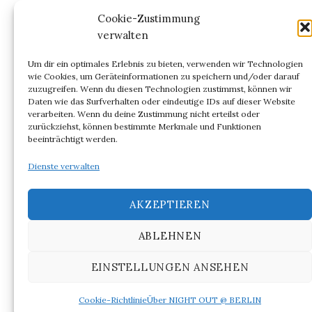
Kommentar-Feed
Cookie-Zustimmung
verwalten
WordPress.org
Um dir ein optimales Erlebnis zu bieten, verwenden wir Technologien
wie Cookies, um Geräteinformationen zu speichern und/oder darauf
zuzugreifen. Wenn du diesen Technologien zustimmst, können wir
Daten wie das Surfverhalten oder eindeutige IDs auf dieser Website
verarbeiten. Wenn du deine Zustimmung nicht erteilst oder
ARCHIV
zurückziehst, können bestimmte Merkmale und Funktionen
beeinträchtigt werden.
Archiv
Dienste verwalten
AKZEPTIEREN
ABLEHNEN
© 2026
NIGHT OUT @ BERLIN
EINSTELLUNGEN ANSEHEN
|
Powered by
WordPress
Theme:
Graphy
von Themegraphy
Cookie-Richtlinie
Über NIGHT OUT @ BERLIN