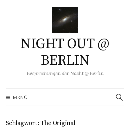
Springe
zum
Inhalt
NIGHT OUT @
BERLIN
Besprechungen der Nacht @ Berlin
Suchen
nach:
MENÜ
Schlagwort:
The Original