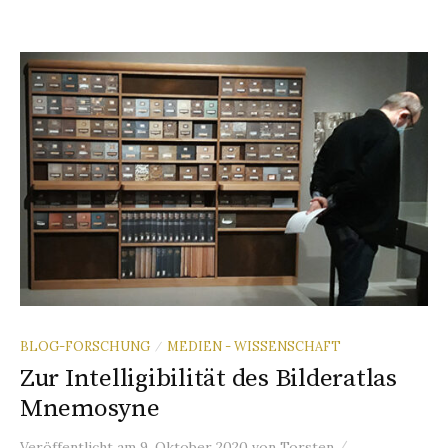
BLOG-FORSCHUNG
MEDIEN - WISSENSCHAFT
/
Zur Intelligibilität des Bilderatlas
Mnemosyne
/
Veröffentlicht
am
9. Oktober 2020
von
Torsten