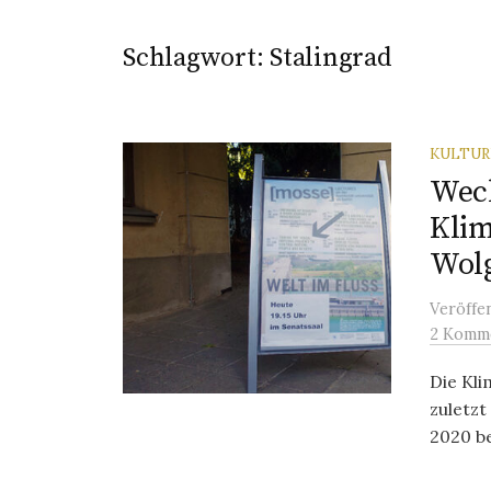
Schlagwort:
Stalingrad
KULTU
Wech
Klim
Wol
Veröffe
2 Komm
Die Kli
zuletzt
2020 be