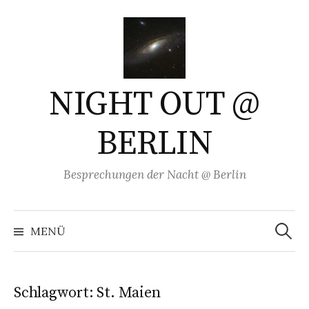
Springe
zum
Inhalt
NIGHT OUT @
BERLIN
Besprechungen der Nacht @ Berlin
Suchen
nach:
MENÜ
Schlagwort:
St. Maien