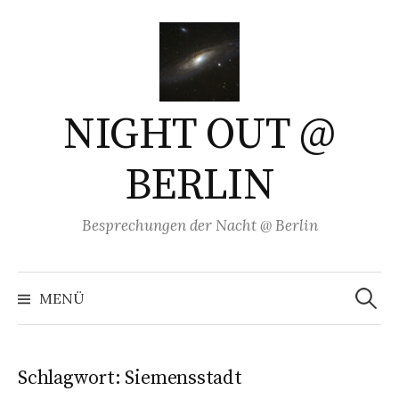
Springe
zum
Inhalt
NIGHT OUT @
BERLIN
Besprechungen der Nacht @ Berlin
Suchen
nach:
MENÜ
Schlagwort:
Siemensstadt