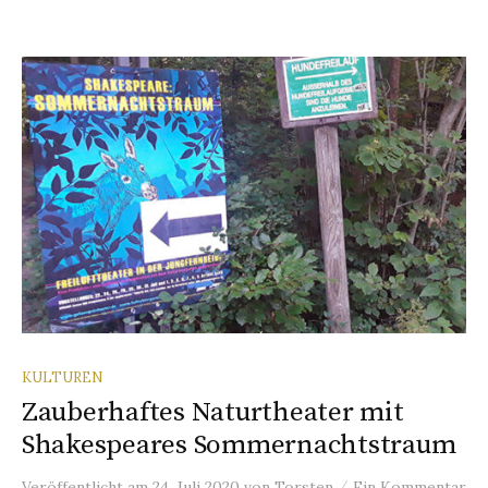
KULTUREN
Zauberhaftes Naturtheater mit
Shakespeares Sommernachtstraum
/
Veröffentlicht
am
24. Juli 2020
von
Torsten
Ein Kommentar