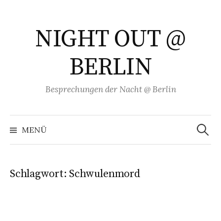
Springe
zum
NIGHT OUT @
Inhalt
BERLIN
Besprechungen der Nacht @ Berlin
Suchen
nach:
MENÜ
Schlagwort:
Schwulenmord