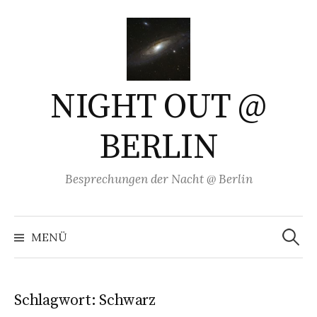
Springe
zum
Inhalt
NIGHT OUT @
BERLIN
Besprechungen der Nacht @ Berlin
Suchen
nach:
MENÜ
Schlagwort:
Schwarz