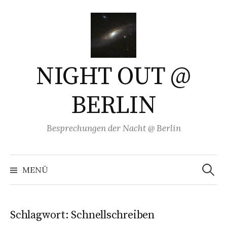
Springe
zum
Inhalt
NIGHT OUT @
BERLIN
Besprechungen der Nacht @ Berlin
Suchen
nach:
MENÜ
Schlagwort:
Schnellschreiben