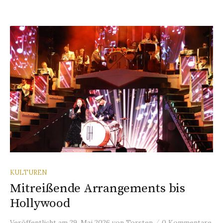
KULTUREN
Mitreißende Arrangements bis
Hollywood
/
Veröffentlicht
am
29. Mai 2026
von
Torsten
0 Kommentare