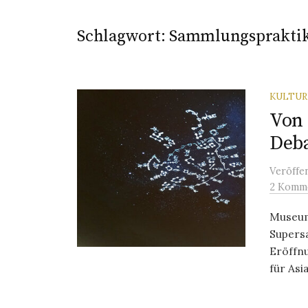
Schlagwort:
Sammlungsprakti
KULTU
Von
Deb
Veröffe
2 Komm
Museum
Supers
Eröffn
für Asi