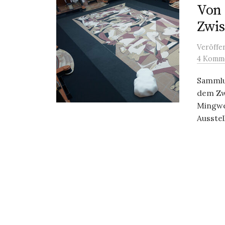
Von
Zwis
Veröffe
4 Komm
Sammlu
dem Zw
Mingwe
Ausstell