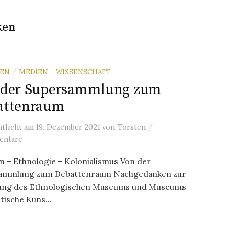
ken
REN
MEDIEN - WISSENSCHAFT
/
 der Supersammlung zum
attenraum
/
ntlicht
am
19. Dezember 2021
von
Torsten
entare
 – Ethnologie – Kolonialismus Von der
ammlung zum Debattenraum Nachgedanken zur
ung des Ethnologischen Museums und Museums
atische Kuns...