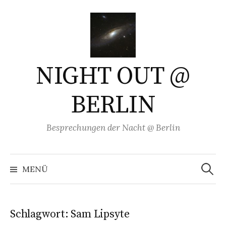
Springe
zum
Inhalt
NIGHT OUT @
BERLIN
Besprechungen der Nacht @ Berlin
Suchen
nach:
MENÜ
Schlagwort:
Sam Lipsyte