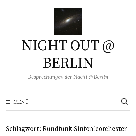
Springe
zum
Inhalt
NIGHT OUT @
BERLIN
Besprechungen der Nacht @ Berlin
Suchen
nach:
MENÜ
Schlagwort:
Rundfunk-Sinfonieorchester