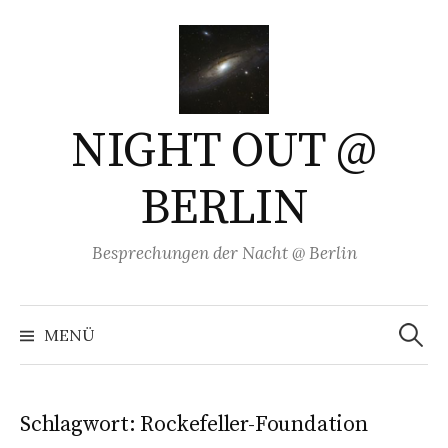
Springe
zum
Inhalt
NIGHT OUT @
BERLIN
Besprechungen der Nacht @ Berlin
Suchen
nach:
MENÜ
Schlagwort:
Rockefeller-Foundation